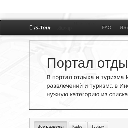
Ваш город:
is-Tour
Инсар
FAQ
Изб
Портал отды
В портал отдыха и туризма И
развлечений и туризма в Ин
нужную категорию из списка
Все разделы
Кафе
Туризм